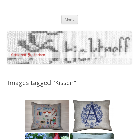
Sticktreff Aachen
Zum
Menü
Inhalt
springen
Images tagged "Kissen"