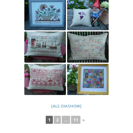
[ALS DIASHOW]
1
2
...
11
►